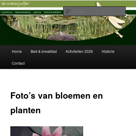
Spring
Vijvertuin, Theeschenkerij, Galerie, Logies
naar
Zoek
de
primaire
Vijvertuin de Waterjuffer
inhoud
Hoofdmenu
Home
Bed & breakfast
Activiteiten 2026
Historie
Contact
Foto’s van bloemen en
planten