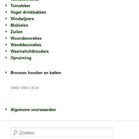
Tuinsteker
Vogel drinkbakken
Windwijzers
Mobielen
Zuilen
Woondecoraties
Wanddecoraties
Waxinelichthouders
Opruiming
Bronzen honden en katten
VIND ONS LEUK
Algemene voorwaarden
Z
o