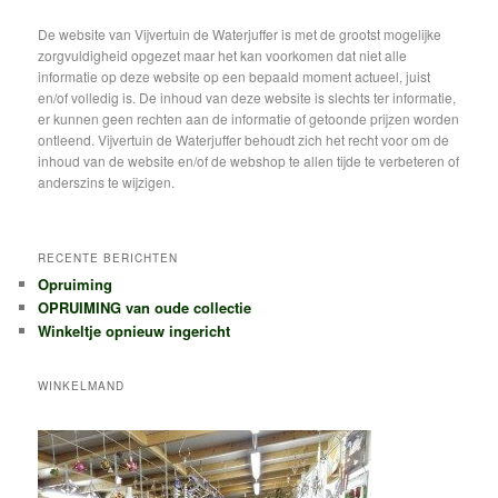
e
k
De website van Vijvertuin de Waterjuffer is met de grootst mogelijke
e
zorgvuldigheid opgezet maar het kan voorkomen dat niet alle
n
informatie op deze website op een bepaald moment actueel, juist
en/of volledig is. De inhoud van deze website is slechts ter informatie,
er kunnen geen rechten aan de informatie of getoonde prijzen worden
ontleend. Vijvertuin de Waterjuffer behoudt zich het recht voor om de
inhoud van de website en/of de webshop te allen tijde te verbeteren of
anderszins te wijzigen.
RECENTE BERICHTEN
Opruiming
OPRUIMING van oude collectie
Winkeltje opnieuw ingericht
WINKELMAND