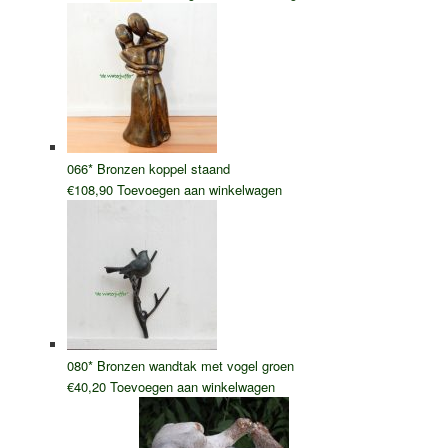
prijs
prijs
was:
is:
€15,95.
€9,95.
066* Bronzen koppel staand
€
108,90
Toevoegen aan winkelwagen
080* Bronzen wandtak met vogel groen
€
40,20
Toevoegen aan winkelwagen