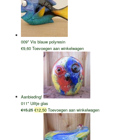
009* Vis blauw polyresin
€
9,60
Toevoegen aan winkelwagen
Aanbieding!
011* Uiltje glas
Oorspronkelijke
Huidige
€
15,25
€
12,50
Toevoegen aan winkelwagen
prijs
prijs
was:
is:
€15,25.
€12,50.