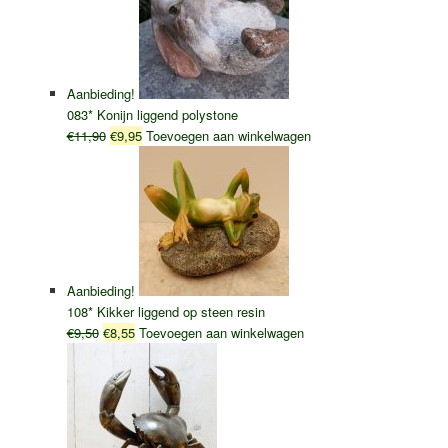
Aanbieding!
083* Konijn liggend polystone
Oorspronkelijke
Huidige
€
11,90
€
9,95
Toevoegen aan winkelwagen
prijs
prijs
was:
is:
€11,90.
€9,95.
Aanbieding!
108* Kikker liggend op steen resin
Oorspronkelijke
Huidige
€
9,50
€
8,55
Toevoegen aan winkelwagen
prijs
prijs
was:
is:
€9,50.
€8,55.