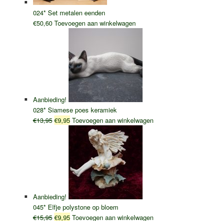
024* Set metalen eenden
€
50,60
Toevoegen aan winkelwagen
Aanbieding!
028* Siamese poes keramiek
Oorspronkelijke
Huidige
€
13,95
€
9,95
Toevoegen aan winkelwagen
prijs
prijs
was:
is:
€13,95.
€9,95.
Aanbieding!
045* Elfje polystone op bloem
Oorspronkelijke
Huidige
€
15,95
€
9,95
Toevoegen aan winkelwagen