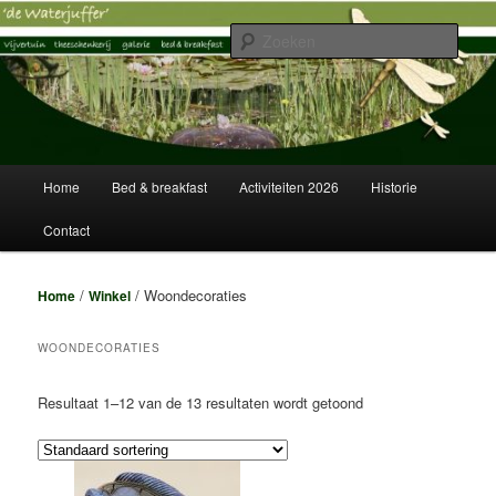
Spring
Spring
Vijvertuin, Theeschenkerij, Galerie, Logies
naar
naar
Zoek
de
de
primaire
secundaire
Vijvertuin de Waterjuffer
inhoud
inhoud
Hoofdmenu
Home
Bed & breakfast
Activiteiten 2026
Historie
Contact
/
/ Woondecoraties
Home
Winkel
WOONDECORATIES
Resultaat 1–12 van de 13 resultaten wordt getoond