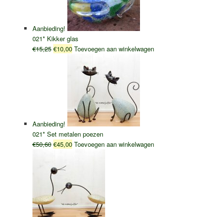
Aanbieding!
021* Kikker glas
Oorspronkelijke
Huidige
€
15,25
€
10,00
Toevoegen aan winkelwagen
prijs
prijs
was:
is:
€15,25.
€10,00.
Aanbieding!
021* Set metalen poezen
Oorspronkelijke
Huidige
€
50,60
€
45,00
Toevoegen aan winkelwagen
prijs
prijs
was:
is:
€50,60.
€45,00.