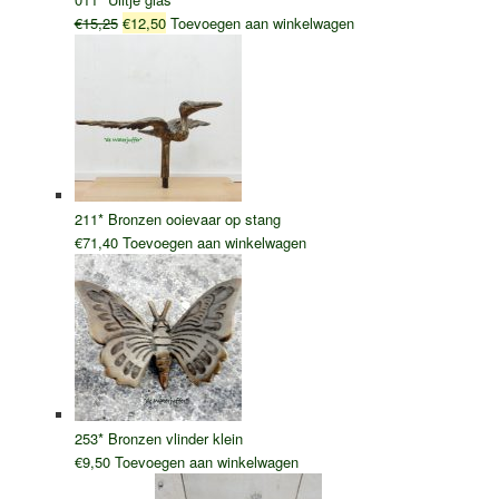
Oorspronkelijke
Huidige
€
15,25
€
12,50
Toevoegen aan winkelwagen
prijs
prijs
was:
is:
€15,25.
€12,50.
211* Bronzen ooievaar op stang
€
71,40
Toevoegen aan winkelwagen
253* Bronzen vlinder klein
€
9,50
Toevoegen aan winkelwagen