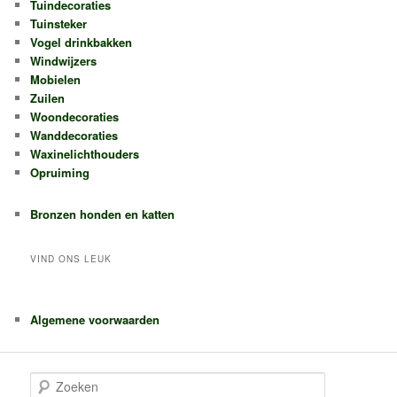
Tuindecoraties
Tuinsteker
Vogel drinkbakken
Windwijzers
Mobielen
Zuilen
Woondecoraties
Wanddecoraties
Waxinelichthouders
Opruiming
Bronzen honden en katten
VIND ONS LEUK
Algemene voorwaarden
Z