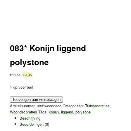
083* Konijn liggend
polystone
Oorspronkelijke
Huidige
€
11,90
€
9,95
prijs
prijs
was:
is:
1 op voorraad
€11,90.
€9,95.
083*
Toevoegen aan winkelwagen
Konijn
Artikelnummer:
083*woondeco
Categorieën:
Tuindecoraties
,
liggend
Woondecoraties
Tags:
konijn
,
liggend
,
polysone
polystone
Beschrijving
aantal
Beoordelingen (0)