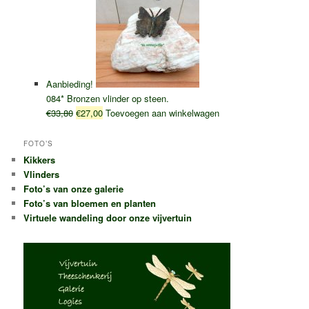
Aanbieding!
084* Bronzen vlinder op steen.
Oorspronkelijke
Huidige
€
33,80
€
27,00
Toevoegen aan winkelwagen
prijs
prijs
was:
is:
FOTO’S
€33,80.
€27,00.
Kikkers
Vlinders
Foto’s van onze galerie
Foto’s van bloemen en planten
Virtuele wandeling door onze vijvertuin