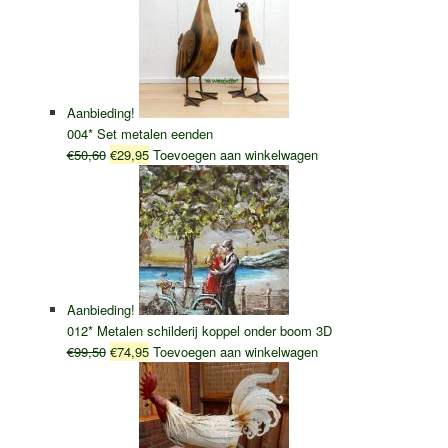
Aanbieding!
004* Set metalen eenden
Oorspronkelijke
Huidige
€
50,60
€
29,95
Toevoegen aan winkelwagen
prijs
prijs
was:
is:
€50,60.
€29,95.
Aanbieding!
012* Metalen schilderij koppel onder boom 3D
Oorspronkelijke
Huidige
€
99,50
€
74,95
Toevoegen aan winkelwagen
prijs
prijs
was:
is:
€99,50.
€74,95.