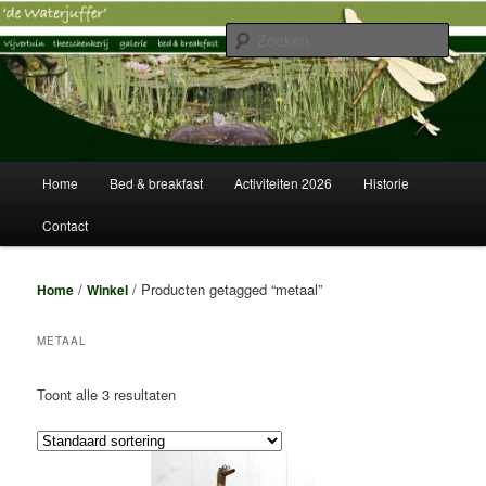
Spring
Spring
Vijvertuin, Theeschenkerij, Galerie, Logies
naar
naar
Zoek
de
de
primaire
secundaire
Vijvertuin de Waterjuffer
inhoud
inhoud
Hoofdmenu
Home
Bed & breakfast
Activiteiten 2026
Historie
Contact
/
/ Producten getagged “metaal”
Home
Winkel
METAAL
Toont alle 3 resultaten