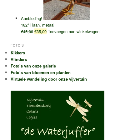
Aanbieding!
182* Haan. metaal
Oorspronkelijke
Huidige
€
45,00
€
35,00
Toevoegen aan winkelwagen
prijs
prijs
was:
is:
FOTO’S
€45,00.
€35,00.
Kikkers
Vlinders
Foto’s van onze galerie
Foto’s van bloemen en planten
Virtuele wandeling door onze vijvertuin