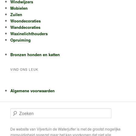
Windwijzers
Mobielen
Zuilen
Woondecoraties
Wanddecoraties
Waxinelichthouders
Opruiming
Bronzen honden en katten
VIND ONS LEUK
Algemene voorwaarden
Z
o
e
k
De website van Vijvertuin de Waterjuffer is met de grootst mogelijke
e
zorgvuldigheid opgezet maar het kan voorkomen dat niet alle