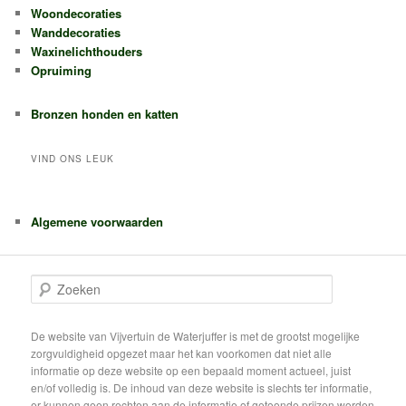
Woondecoraties
Wanddecoraties
Waxinelichthouders
Opruiming
Bronzen honden en katten
VIND ONS LEUK
Algemene voorwaarden
Z
o
e
k
De website van Vijvertuin de Waterjuffer is met de grootst mogelijke
e
zorgvuldigheid opgezet maar het kan voorkomen dat niet alle
n
informatie op deze website op een bepaald moment actueel, juist
en/of volledig is. De inhoud van deze website is slechts ter informatie,
er kunnen geen rechten aan de informatie of getoonde prijzen worden