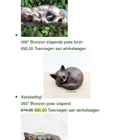
006* Bronzen slapende poes bruin
€
92,00
Toevoegen aan winkelwagen
Aanbieding!
093* Bronzen poes slapend
Oorspronkelijke
Huidige
€
74,95
€
60,00
Toevoegen aan winkelwagen
prijs
prijs
was:
is:
€74,95.
€60,00.