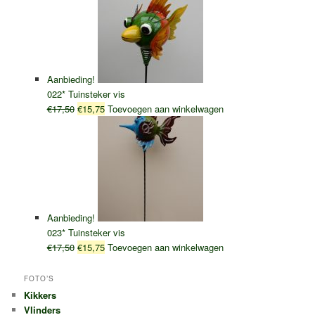
Aanbieding!
022* Tuinsteker vis
Oorspronkelijke
Huidige
€
17,50
€
15,75
Toevoegen aan winkelwagen
prijs
prijs
was:
is:
€17,50.
€15,75.
Aanbieding!
023* Tuinsteker vis
Oorspronkelijke
Huidige
€
17,50
€
15,75
Toevoegen aan winkelwagen
prijs
prijs
was:
is:
FOTO’S
€17,50.
€15,75.
Kikkers
Vlinders