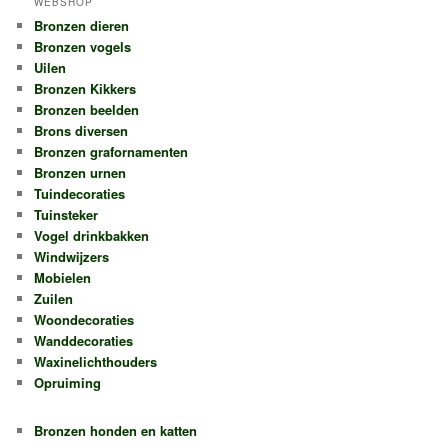
WEBSHOP
Bronzen dieren
Bronzen vogels
Uilen
Bronzen Kikkers
Bronzen beelden
Brons diversen
Bronzen grafornamenten
Bronzen urnen
Tuindecoraties
Tuinsteker
Vogel drinkbakken
Windwijzers
Mobielen
Zuilen
Woondecoraties
Wanddecoraties
Waxinelichthouders
Opruiming
Bronzen honden en katten