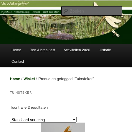
Spring
Spring
Vijvertuin, Theeschenkerij, Galerie, Logies
naar
naar
Zoek
de
de
primaire
secundaire
Vijvertuin de Waterjuffer
inhoud
inhoud
Hoofdmenu
Home
Bed & breakfast
Activiteiten 2026
Historie
Contact
/
/ Producten getagged “Tuinsteker”
Home
Winkel
TUINSTEKER
Toont alle 2 resultaten