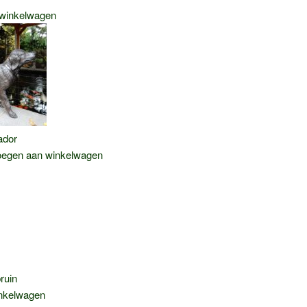
winkelwagen
ador
ke
e
egen aan winkelwagen
0.
ruin
nkelwagen