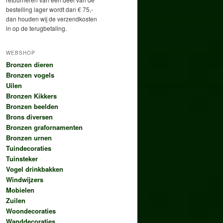
bestelling lager wordt dan € 75,-
dan houden wij de verzendkosten
in op de terugbetaling.
WEBSHOP
Bronzen dieren
Bronzen vogels
Uilen
Bronzen Kikkers
Bronzen beelden
Brons diversen
Bronzen grafornamenten
Bronzen urnen
Tuindecoraties
Tuinsteker
Vogel drinkbakken
Windwijzers
Mobielen
Zuilen
Woondecoraties
Wanddecoraties