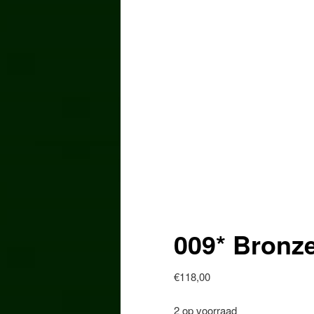
009* Bronze
€
118,00
2 op voorraad