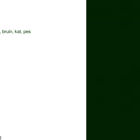
,
bruin
,
kat
,
pes
g