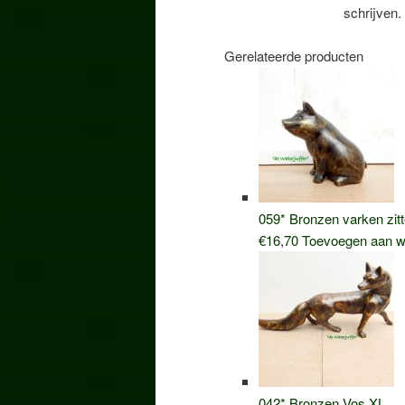
schrijven.
Gerelateerde producten
059* Bronzen varken zitt
€
16,70
Toevoegen aan w
042* Bronzen Vos XL