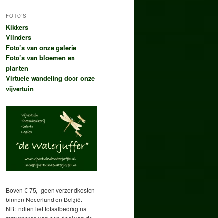
FOTO’S
Kikkers
Vlinders
Foto’s van onze galerie
Foto’s van bloemen en
planten
Virtuele wandeling door onze
vijvertuin
Boven € 75,- geen verzendkosten
binnen Nederland en België.
NB: Indien het totaalbedrag na
retourneren van een deel van de