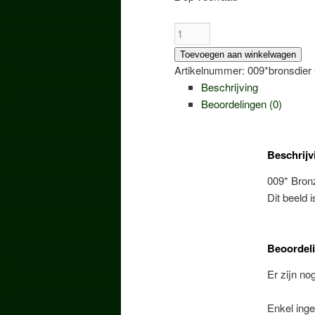
009*
Bronzen
Toevoegen aan winkelwagen
kat
Artikelnummer:
009*bronsdier
bruin
Beschrijving
aantal
Beoordelingen (0)
Beschrijv
009* Bron
Dit beeld 
Beoordel
Er zijn no
Enkel inge