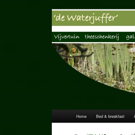
Spring
Vijvertuin, Theeschenkerij, Gale
naar
de
Vijvertuin de 
primaire
inhoud
Hoofdmenu
Home
Bed & breakfast