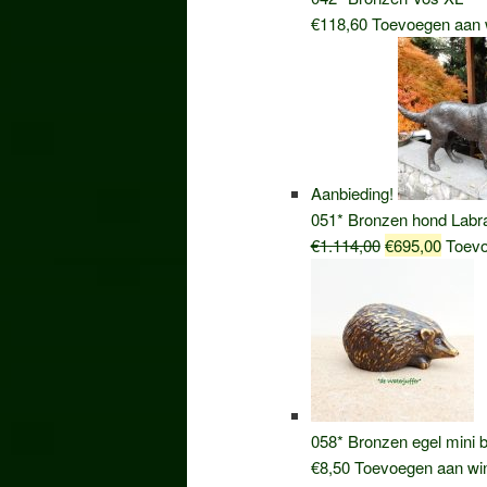
€
118,60
Toevoegen aan 
Aanbieding!
051* Bronzen hond Labr
Oorspronkelij
Huidig
€
1.114,00
€
695,00
Toevo
prijs
prijs
was:
is:
€1.114,00.
€695,0
058* Bronzen egel mini b
€
8,50
Toevoegen aan wi