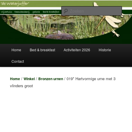
Spring
Vijvertuin, Theeschenkerij, Galerie, Logies
naar
Zoek
de
primaire
Vijvertuin de Waterjuffer
inhoud
Hoofdmenu
Home
Bed & breakfast
Activiteiten 2026
Historie
Contact
/
/
/ 019* Hartvormige urne met 3
Home
Winkel
Bronzen urnen
vlinders groot