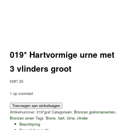
019* Hartvormige urne met
3 vlinders groot
€
287,30
1 op voorraad
019*
Toevoegen aan winkelwagen
Hartvormige
Artikelnummer:
019*graf
Categorieën:
Bronzen grafornamenten
,
urne
Bronzen urnen
Tags:
Brons
,
hart
,
Urne
,
vlinder
met
Beschrijving
3