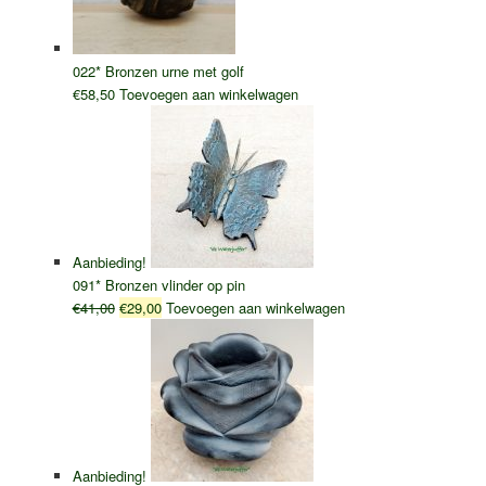
022* Bronzen urne met golf
€
58,50
Toevoegen aan winkelwagen
Aanbieding!
091* Bronzen vlinder op pin
Oorspronkelijke
Huidige
€
41,00
€
29,00
Toevoegen aan winkelwagen
prijs
prijs
was:
is:
€41,00.
€29,00.
Aanbieding!