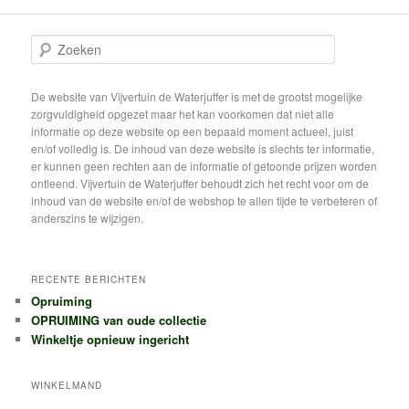
Z
o
e
k
De website van Vijvertuin de Waterjuffer is met de grootst mogelijke
e
zorgvuldigheid opgezet maar het kan voorkomen dat niet alle
n
informatie op deze website op een bepaald moment actueel, juist
en/of volledig is. De inhoud van deze website is slechts ter informatie,
er kunnen geen rechten aan de informatie of getoonde prijzen worden
ontleend. Vijvertuin de Waterjuffer behoudt zich het recht voor om de
inhoud van de website en/of de webshop te allen tijde te verbeteren of
anderszins te wijzigen.
RECENTE BERICHTEN
Opruiming
OPRUIMING van oude collectie
Winkeltje opnieuw ingericht
WINKELMAND