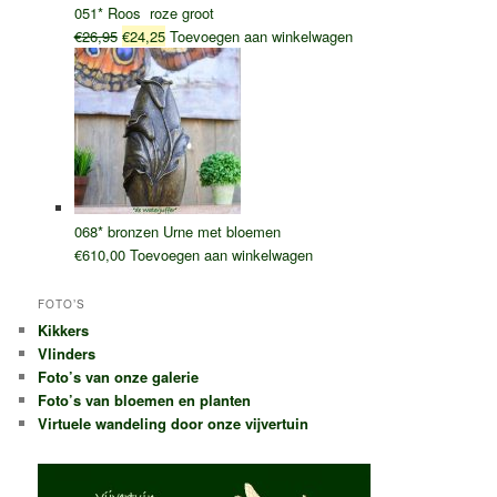
051* Roos roze groot
Oorspronkelijke
Huidige
€
26,95
€
24,25
Toevoegen aan winkelwagen
prijs
prijs
was:
is:
€26,95.
€24,25.
068* bronzen Urne met bloemen
€
610,00
Toevoegen aan winkelwagen
FOTO’S
Kikkers
Vlinders
Foto’s van onze galerie
Foto’s van bloemen en planten
Virtuele wandeling door onze vijvertuin