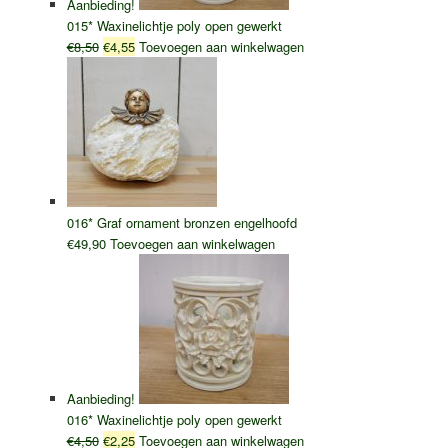
Aanbieding!
015* Waxinelichtje poly open gewerkt
Oorspronkelijke
Huidige
€
8,50
€
4,55
Toevoegen aan winkelwagen
prijs
prijs
was:
is:
€8,50.
€4,55.
016* Graf ornament bronzen engelhoofd
€
49,90
Toevoegen aan winkelwagen
Aanbieding!
016* Waxinelichtje poly open gewerkt
Oorspronkelijke
Huidige
€
4,50
€
2,25
Toevoegen aan winkelwagen