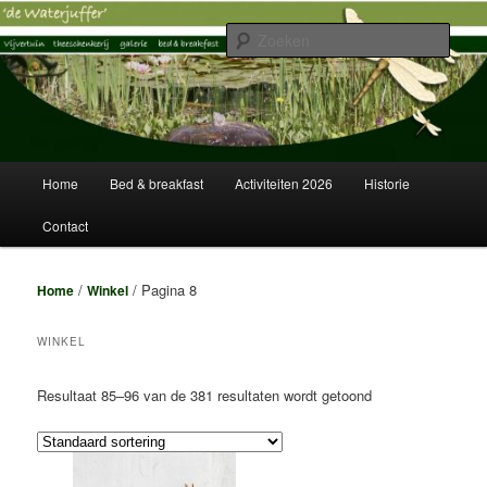
Spring
Spring
Vijvertuin, Theeschenkerij, Galerie, Logies
naar
naar
Zoek
de
de
primaire
secundaire
Vijvertuin de Waterjuffer
inhoud
inhoud
Hoofdmenu
Home
Bed & breakfast
Activiteiten 2026
Historie
Contact
/
/ Pagina 8
Home
Winkel
WINKEL
Resultaat 85–96 van de 381 resultaten wordt getoond