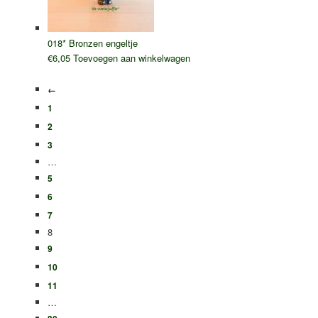
018* Bronzen engeltje
€
6,05
Toevoegen aan winkelwagen
←
1
2
3
…
5
6
7
8
9
10
11
…