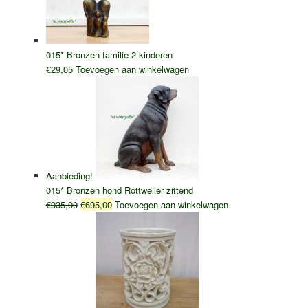
015* Bronzen familie 2 kinderen
€
29,05
Toevoegen aan winkelwagen
Aanbieding!
015* Bronzen hond Rottweiler zittend
Oorspronkelijke
Huidige
€
935,00
€
695,00
Toevoegen aan winkelwagen
prijs
prijs
was:
is:
€935,00.
€695,00.