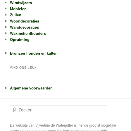
Windwijzers
Mobielen
Zuilen
Woondecoraties
Wanddecoraties
Waxinelichthouders
Opruiming
Bronzen honden en katten
VIND ONS LEUK
Algemene voorwaarden
Z
o
e
k
De website van Vijvertuin de Waterjuffer is met de grootst mogelijke
e
zorgvuldigheid opgezet maar het kan voorkomen dat niet alle