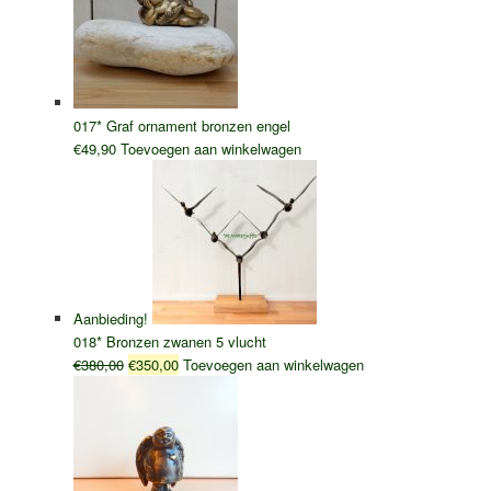
€35,00.
€23,00.
017* Graf ornament bronzen engel
€
49,90
Toevoegen aan winkelwagen
Aanbieding!
018* Bronzen zwanen 5 vlucht
Oorspronkelijke
Huidige
€
380,00
€
350,00
Toevoegen aan winkelwagen
prijs
prijs
was:
is:
€380,00.
€350,00.