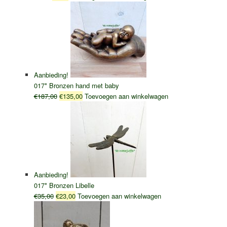
prijs
prijs
was:
is:
€4,50.
€2,25.
Aanbieding!
017* Bronzen hand met baby
Oorspronkelijke
Huidige
€
187,00
€
135,00
Toevoegen aan winkelwagen
prijs
prijs
was:
is:
€187,00.
€135,00.
Aanbieding!
017* Bronzen Libelle
Oorspronkelijke
Huidige
€
35,00
€
23,00
Toevoegen aan winkelwagen
prijs
prijs
was:
is: