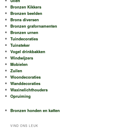
Uilen
Bronzen Kikkers
Bronzen beelden
Brons diversen
Bronzen grafornamenten
Bronzen urnen
Tuindecoraties
Tuinsteker
Vogel drinkbakken
Windwijzers
Mobielen
Zuilen
Woondecoraties
Wanddecoraties
Waxinelichthouders
Opruiming
Bronzen honden en katten
VIND ONS LEUK