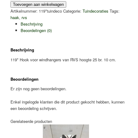
Haak
Toevoegen aan winkelwagen
voor
Artikelnummer:
119*tuindeco
Categorie:
Tuindecoraties
Tags:
windhangers
haak
,
rvs
van
Beschrijving
RVS
Beoordelingen (0)
aantal
Beschrijving
119* Hook voor windhangers van RVS hoogte 25 br. 10 cm.
Beoordelingen
Er zijn nog geen beoordelingen.
Enkel ingelogde klanten die dit product gekocht hebben, kunnen
een beoordeling schrijven.
Gerelateerde producten