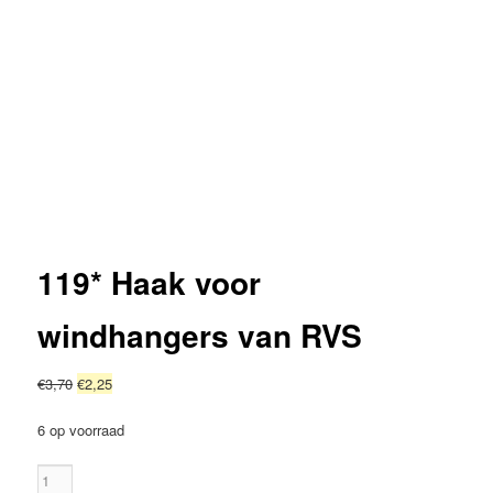
119* Haak voor
windhangers van RVS
Oorspronkelijke
Huidige
€
3,70
€
2,25
prijs
prijs
was:
is:
6 op voorraad
€3,70.
€2,25.
119*