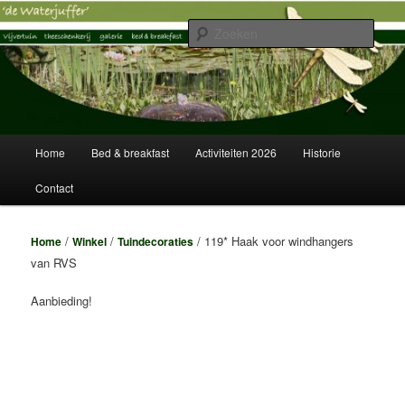
Spring
Vijvertuin, Theeschenkerij, Galerie, Logies
naar
Zoek
de
primaire
Vijvertuin de Waterjuffer
inhoud
Hoofdmenu
Home
Bed & breakfast
Activiteiten 2026
Historie
Contact
/
/
/ 119* Haak voor windhangers
Home
Winkel
Tuindecoraties
van RVS
Aanbieding!