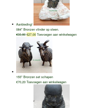
Aanbieding!
084* Bronzen vlinder op steen.
Oorspronkelijke
Huidige
€
33,80
€
27,00
Toevoegen aan winkelwagen
prijs
prijs
was:
is:
€33,80.
€27,00.
155* Bronzen set schapen
€
70,20
Toevoegen aan winkelwagen