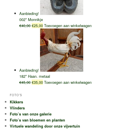
Aanbieding!
002* Monnikje
Oorspronkelijke
Huidige
€
40,00
€
25,00
Toevoegen aan winkelwagen
prijs
prijs
was:
is:
€40,00.
€25,00.
Aanbieding!
182* Haan. metaal
Oorspronkelijke
Huidige
€
45,00
€
35,00
Toevoegen aan winkelwagen
prijs
prijs
was:
is:
FOTO’S
€45,00.
€35,00.
Kikkers
Vlinders
Foto’s van onze galerie
Foto’s van bloemen en planten
Virtuele wandeling door onze vijvertuin