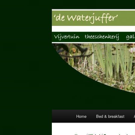
Spring
Vijvertuin, Theeschenkerij, Gale
naar
de
Vijvertuin de 
primaire
inhoud
Hoofdmenu
Home
Bed & breakfast