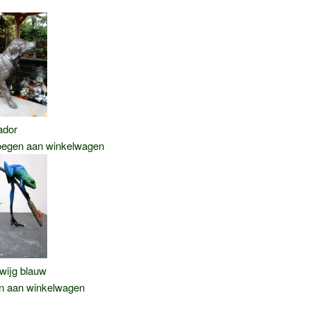
ador
ke
e
egen aan winkelwagen
0.
wijg blauw
n aan winkelwagen