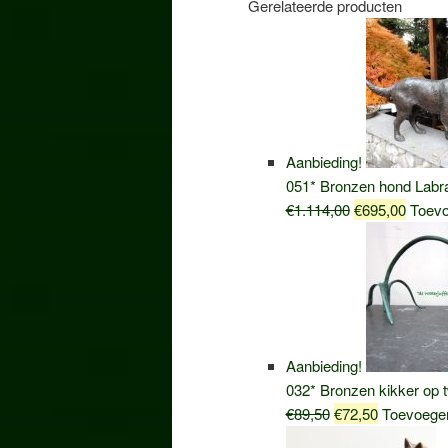
Gerelateerde producten
Aanbieding!
051* Bronzen hond Labr
Oorspronkelij
Huidig
€
1.114,00
€
695,00
Toevo
prijs
prijs
was:
is:
€1.114,00.
€695,0
Aanbieding!
032* Bronzen kikker op t
Oorspronkelijke
Huidige
€
89,50
€
72,50
Toevoege
prijs
prijs