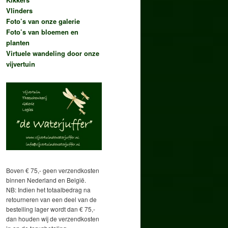
Vlinders
Foto’s van onze galerie
Foto’s van bloemen en
planten
Virtuele wandeling door onze
vijvertuin
Boven € 75,- geen verzendkosten
binnen Nederland en België.
NB: Indien het totaalbedrag na
retourneren van een deel van de
bestelling lager wordt dan € 75,-
dan houden wij de verzendkosten