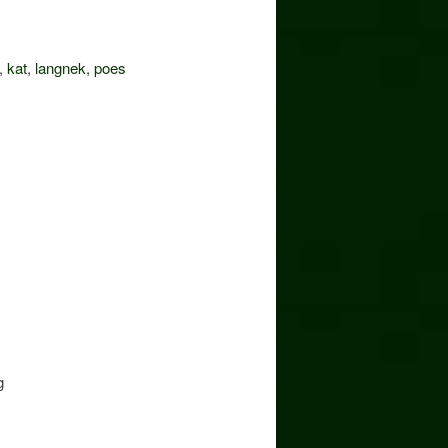
,
kat
,
langnek
,
poes
g