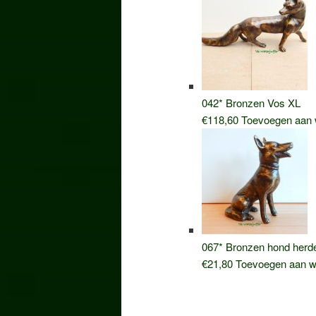
was:
is:
€89,50.
€72,50.
042* Bronzen Vos XL
€
118,60
Toevoegen aan 
067* Bronzen hond herd
€
21,80
Toevoegen aan w