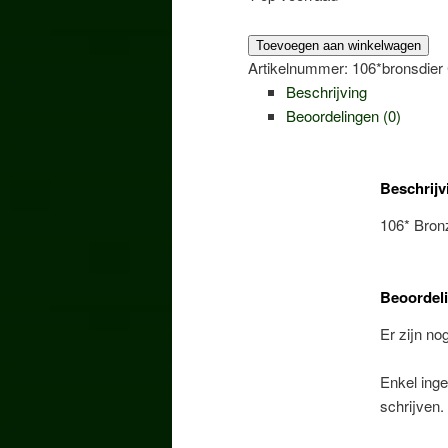
106*
Toevoegen aan winkelwagen
Bronzen
Artikelnummer:
106*bronsdier
poes
Beschrijving
langnek
Beoordelingen (0)
aantal
Beschrijv
106* Bron
Beoordel
Er zijn no
Enkel inge
schrijven.