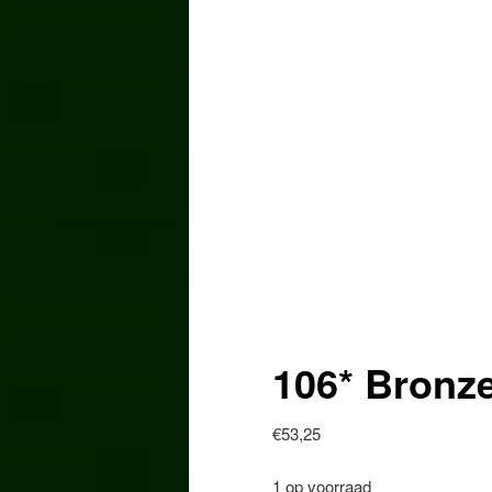
106* Bronz
€
53,25
1 op voorraad