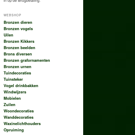
in op de terugbetaling.
WEBSHOP
Bronzen dieren
Bronzen vogels
Uilen
Bronzen Kikkers
Bronzen beelden
Brons diversen
Bronzen grafornamenten
Bronzen urnen
Tuindecoraties
Tuinsteker
Vogel drinkbakken
Windwijzers
Mobielen
Zuilen
Woondecoraties
Wanddecoraties
Waxinelichthouders
Opruiming