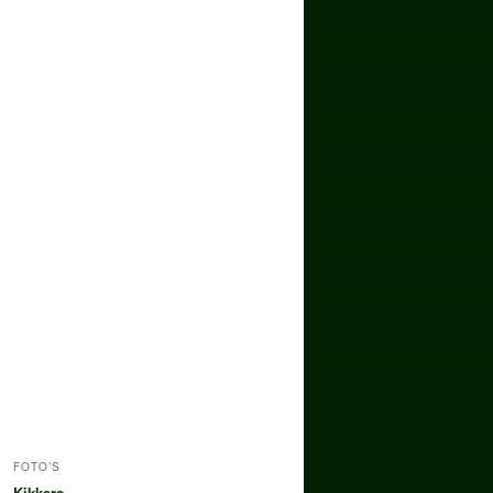
FOTO’S
Kikkers